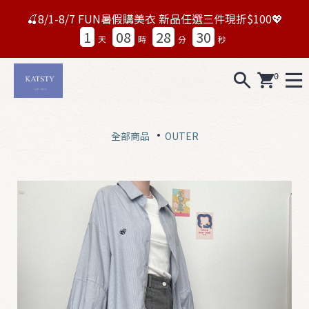
🍒8/1-8/7 FUN暑假購美衣 新品任選三件現折$100💖
1
08
28
28
天
時
分
秒
0
A
L
全部商品
OUTER
L
0
7
1
5
N
e
w
