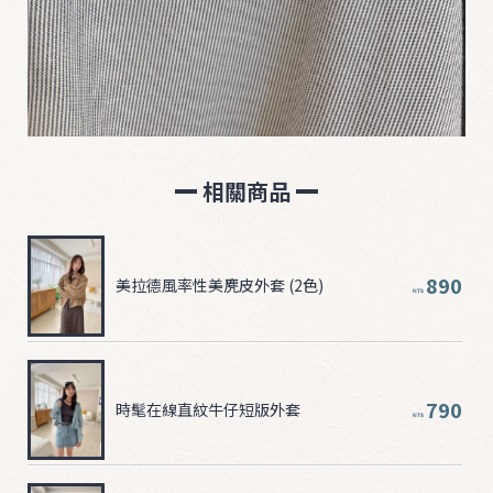
相關商品
890
美拉德風率性美麂皮外套 (2色)
NT$
790
時髦在線直紋牛仔短版外套
NT$