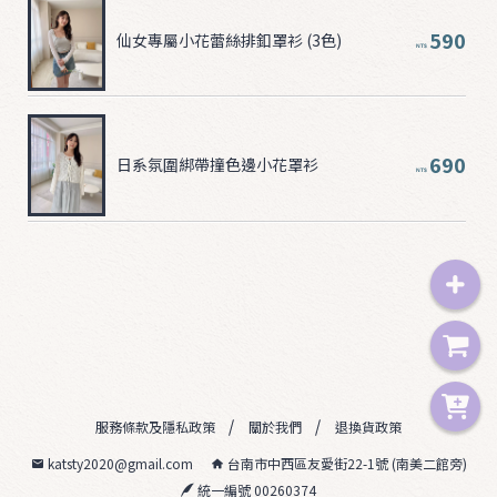
590
仙女專屬小花蕾絲排釦罩衫 (3色)
NT$
690
日系氛圍綁帶撞色邊小花罩衫
NT$
服務條款及隱私政策
關於我們
退換貨政策
katsty2020@gmail.com
台南市中西區友愛街22-1號 (南美二館旁)
統一編號 00260374