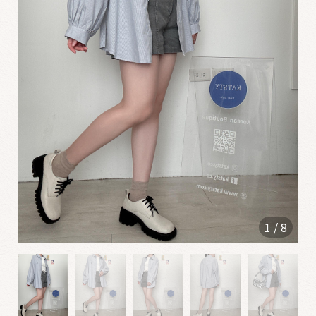
0
6
1
2
✮
0
5
2
2
1
/
8
0
4
2
5