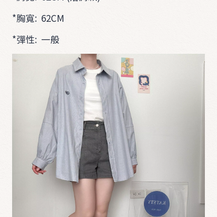
*
胸寬: 62
CM
*彈性: 一般