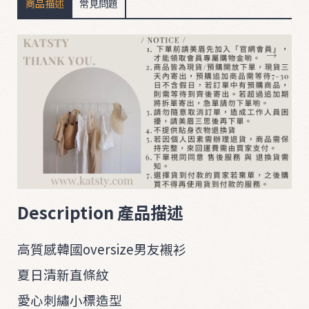
商品描述
常見問題
B
O
T
T
O
M
D
R
E
Description
產品描述
S
S
高質感韓國oversize男友襯衫
&
夏日清新直條紋
S
u
愛心刺繡小標造型