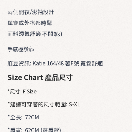
i
t
兩側開衩/澎袖設計
單穿或外搭都時髦
O
U
面料透氣舒適 不悶熱:)
T
E
手感極讚👍
R
麻豆資訊: Katie 164/48 著F號 寬鬆舒適
A
Size Chart
產
品尺寸
C
C
*尺寸: F Size
*
建議可穿著的尺寸範圍: S-XL
*
全長: 72CM
*肩寬: 62
CM (落肩款)