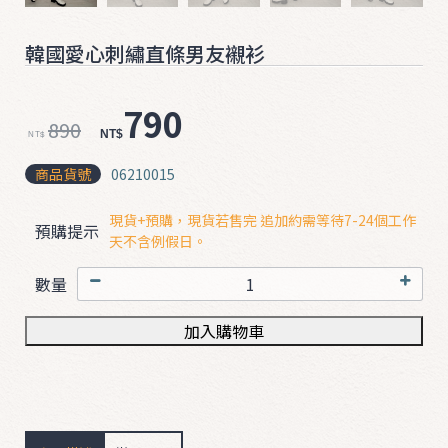
ʚ
ɞ
韓國愛心刺繡直條男友襯衫
0
3
790
2
890
NT$
NT$
0
商品貨號
06210015
❤
現貨+預購，現貨若售完 追加約需等待7-24個工作

預購提示
天不含例假日。
數量
加入購物車
T
O
P