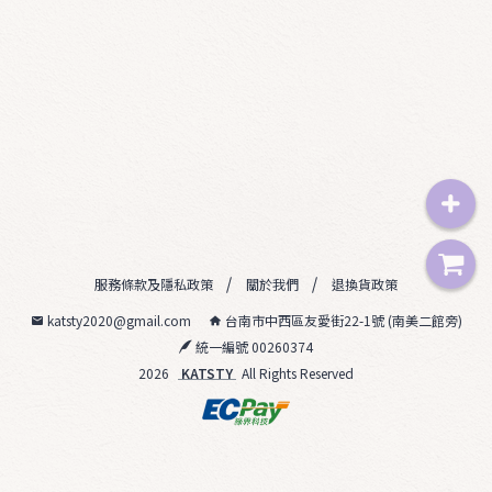
0
6
1
2
✮
0
5
2
服務條款及隱私政策
關於我們
退換貨政策
2
katsty2020@gmail.com
台南市中西區友愛街22-1號 (南美二館旁)
統一編號 00260374
0
2026
KATSTY
All Rights Reserved
4
2
5