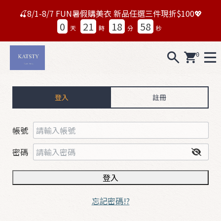
🍒8/1-8/7 FUN暑假購美衣 新品任選三件現折$100💖
0
21
18
58
天
時
分
秒
0
A
L
登入
註冊
L
0
帳號
7
1
密碼
5
登入
N
e
忘記密碼!?
w
