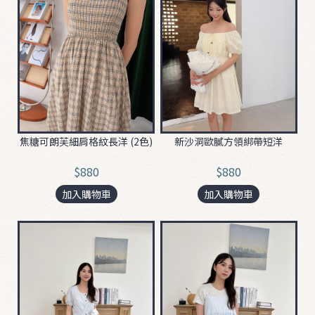
0
6
1
2
✮
0
焦糖可朗芙細肩格紋長洋 (2色)
新沙洞歐膩方領綁帶短洋
5
2
$880
$880
2
加入購物車
加入購物車
0
4
2
5