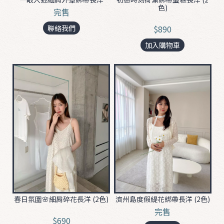
i
色)
完售
t
聯絡我們
$890
O
加入購物車
U
T
E
R
A
C
C
濟州島度假緹花綁帶長洋 (2色)
春日氛圍🌸細肩碎花長洋 (2色)
完售
$690