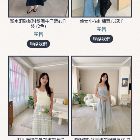
B
韓女小花刺繡背心短洋
聖水洞歐膩附髮圈牛仔背心洋
裝 (2色)
O
完售
完售
T
聯絡我們
T
聯絡我們
O
M
D
R
E
S
S
&
S
u
一眼入迷細肩外罩綁帶長洋
初戀時刻荷葉綁帶蛋糕長洋 (2