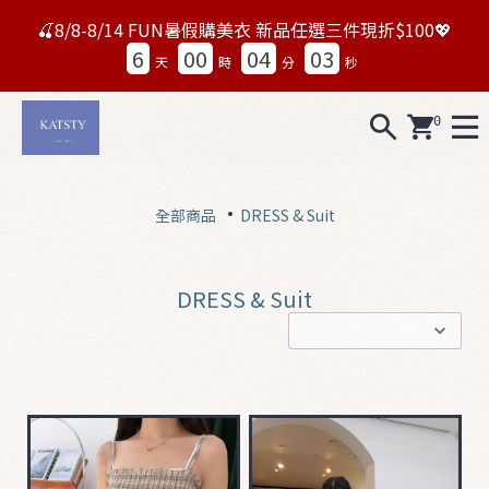
🍒8/8-8/14 FUN暑假購美衣 新品任選三件現折$100💖
6
00
04
02
天
時
分
秒
0
A
L
全部商品
DRESS & Suit
L
0
DRESS & Suit
7
1
5
N
e
w
