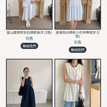
ʚ
ɞ
0
3
2
釜山度假附包包排釦長洋 (2色)
浪漫告白條紋小花吊帶短洋 (2
色)
0
完售
完售
❤
聯絡我們
聯絡我們

T
O
P