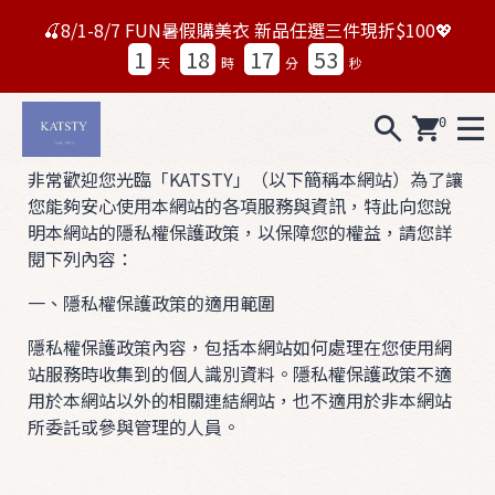
🍒8/1-8/7 FUN暑假購美衣 新品任選三件現折$100💖
1
18
17
53
天
時
分
秒
0
A
非常歡迎您光臨「KATSTY」（以下簡稱本網站）為了讓
L
您能夠安心使用本網站的各項服務與資訊，特此向您說
L
明本網站的隱私權保護政策，以保障您的權益，請您詳
閱下列內容：
0
一、隱私權保護政策的適用範圍
7
1
隱私權保護政策內容，包括本網站如何處理在您使用網
5
站服務時收集到的個人識別資料。隱私權保護政策不適
N
用於本網站以外的相關連結網站，也不適用於非本網站
所委託或參與管理的人員。
e
w
