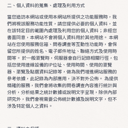
二、個人資料的蒐集、處理及利用方式
0
當您造訪本網站或使用本網站所提供之功能服務時，我
6
們將視該服務功能性質，請您提供必要的個人資料，並
1
在該特定目的範圍內處理及利用您的個人資料；非經您
2
書面同意，本網站不會將個人資料用於其他用途。 本網
✮
站在您使用服務信箱、問卷調查等互動性功能時，會保
留您所提供的姓名、電子郵件地址、聯絡方式及使用時
0
間等。 於一般瀏覽時，伺服器會自行記錄相關行徑，包
5
括您使用連線設備的IP位址、使用時間、使用的瀏覽
2
器、瀏覽及點選資料記錄等，做為我們增進網站服務的
2
參考依據，此記錄為內部應用，決不對外公佈。 為提供
精確的服務，我們會將收集的問卷調查內容進行統計與
分析，分析結果之統計數據或說明文字呈現，除供內部
0
研究外，我們會視需要公佈統計數據及說明文字，但不
4
涉及特定個人之資料。
2
5