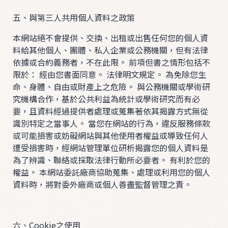
五、與第三人共用個人資料之政策
B
本網站絕不會提供、交換、出租或出售任何您的個人資
O
料給其他個人、團體、私人企業或公務機關，但有法律
T
依據或合約義務者，不在此限。 前項但書之情形包括不
T
限於： 經由您書面同意。 法律明文規定。 為免除您生
O
命、身體、自由或財產上之危險。 與公務機關或學術研
究機構合作，基於公共利益為統計或學術研究而有必
M
要，且資料經過提供者處理或蒐集著依其揭露方式無從
D
識別特定之當事人。 當您在網站的行為，違反服務條款
R
或可能損害或妨礙網站與其他使用者權益或導致任何人
遭受損害時，經網站管理單位研析揭露您的個人資料是
E
為了辨識、聯絡或採取法律行動所必要者。 有利於您的
S
權益。 本網站委託廠商協助蒐集、處理或利用您的個人
S
資料時，將對委外廠商或個人善盡監督管理之責。
&
S
u
六、Cookie之使用