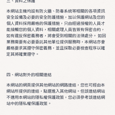
三、資料之保護
ʚ
ɞ
本網站主機均設有防火牆、防毒系統等相關的各項資訊
安全設備及必要的安全防護措施，加以保護網站及您的
0
個人資料採用嚴格的保護措施，只由經過授權的人員才
3
能接觸您的個人資料，相關處理人員皆簽有保密合約，
2
如有違反保密義務者，將會受到相關的法律處分。 如因
0
業務需要有必要委託其他單位提供服務時，本網站亦會
❤
嚴格要求其遵守保密義務，並且採取必要檢查程序以確
定其將確實遵守。

四、網站對外的相關連結
本網站的網頁提供其他網站的網路連結，您也可經由本
網站所提供的連結，點選進入其他網站。但該連結網站
T
不適用本網站的隱私權保護政策，您必須參考該連結網
站中的隱私權保護政策。
O
P