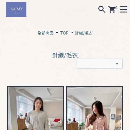
0
全部商品
TOP
針織/毛衣
A
L
針織/毛衣
L
0
7
1
5
N
e
w
