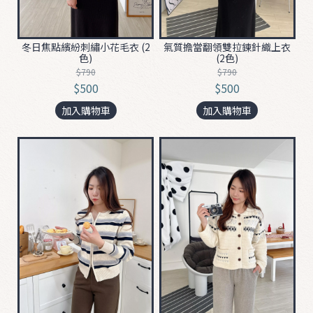
ʚ
ɞ
冬日焦點繽紛刺繡小花毛衣 (2
氣質擔當翻領雙拉鍊針織上衣
0
色)
(2色)
3
$790
$790
$500
$500
2
0
加入購物車
加入購物車
❤

T
O
P