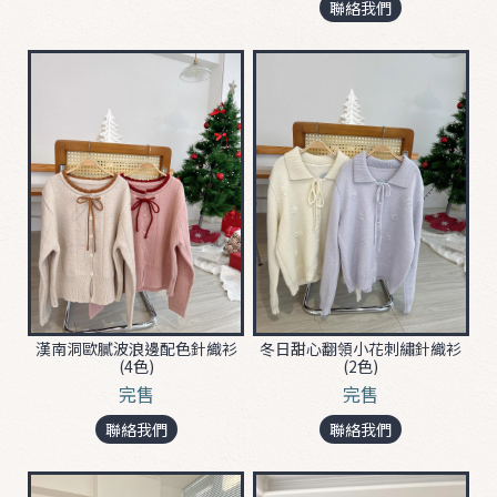
i
聯絡我們
t
O
U
T
E
R
A
C
C
漢南洞歐膩波浪邊配色針織衫
冬日甜心翻領小花刺繡針織衫
(4色)
(2色)
完售
完售
聯絡我們
聯絡我們