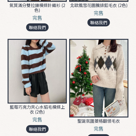
氣質滿分雙拉鍊橫條針織衫 (2
北歐風雪花圖騰排釦毛衣 (2色)
色)
完售
完售
B
聯絡我們
O
聯絡我們
T
T
O
M
D
R
E
S
S
藍莓巧克力夾心水貂毛橫條上
衣 (2色)
&
完售
聖誕氛圍菱格翻領毛衣
S
完售
u
聯絡我們