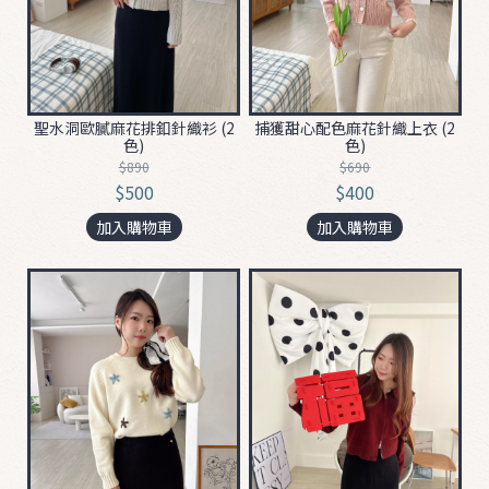
0
6
1
2
聖水洞歐膩麻花排釦針織衫 (2
捕獲甜心配色麻花針織上衣 (2
色)
色)
✮
$890
$690
$500
$400
0
加入購物車
加入購物車
5
2
2
0
4
2
5