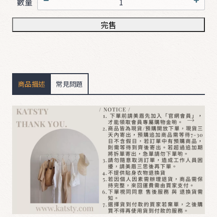
數量
完售
B
O
T
T
O
商品描述
常見問題
M
D
R
E
S
S
&
S
u