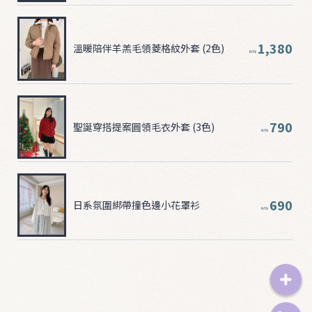
1,380
溫暖陪伴羊羔毛領菱格紋外套 (2色)
NT$
790
聖誕穿搭提案圓領毛衣外套 (3色)
NT$
690
日系氛圍綁帶撞色邊小花罩衫
NT$