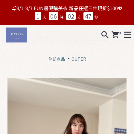
🍒8/1-8/7 FUN暑假購美衣 新品任選三件現折$100💖
1
06
02
45
天
時
分
秒
0
A
L
全部商品
OUTER
L
0
7
1
5
N
e
w
