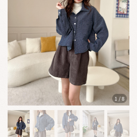
0
6
1
2
✮
0
5
2
2
1
/
8
0
4
2
5