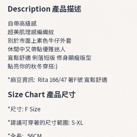
i
Description 產品描述
t
自帶高級感
O
超美肌理感編織紋
U
別於市面上素色牛仔外套
T
休閒中又帶點優雅迷人
E
R
寬鬆舒適 俐落短版 修身顯瘦版型
點亮你的秋冬穿搭:)
A
C
*麻豆資訊: Rita 166/47 著F號 寬鬆舒適
C
Size Chart 產品尺寸
*尺寸: F Size
*建議可穿著的尺寸範圍: S-XL
*全長: 56CM