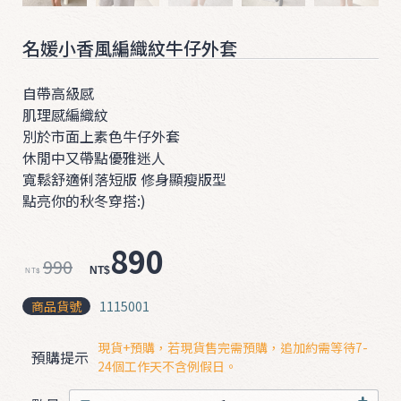
ʚ
ɞ
名媛小香風編織紋牛仔外套
0
3
自帶高級感
2
肌理感編織紋
別於市面上素色牛仔外套
0
休閒中又帶點優雅迷人
❤
寬鬆舒適俐落短版 修身顯瘦版型
點亮你的秋冬穿搭:)

890
990
NT$
NT$
商品貨號
1115001
T
現貨+預購，若現貨售完需預購，追加約需等待7-
預購提示
O
24個工作天不含例假日。
P