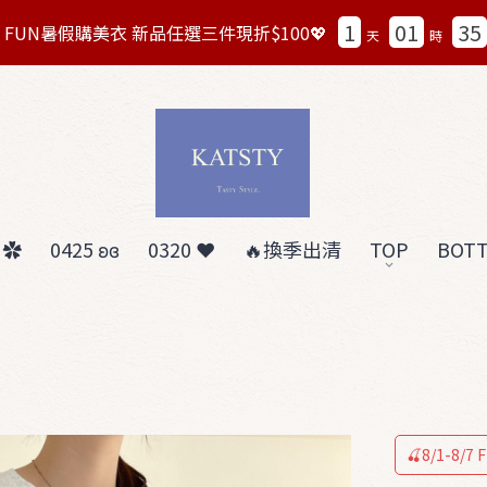
1
01
35
8/7 FUN暑假購美衣 新品任選三件現折$100💖
天
時
 ✿
0425 ʚɞ
0320 ❤︎
🔥換季出清
TOP
BOT
🍒8/1-8