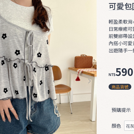
可愛包
輕盈柔軟背
日常療癒可
前雙綁帶設
內搭小可愛背
出遊隨手一
590
NT$
商品貨號
預購提示
顏色