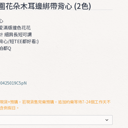
圍花朵木耳邊綁帶背心 (2色)
心
愛滿版撞色花花
計 細肩長短可調
心/短TEE都好看:)
拍都Q
0425019C5pN
現貨+預購，若現貨售完需預購，追加約需等待7-24個工作天不
含例假日。