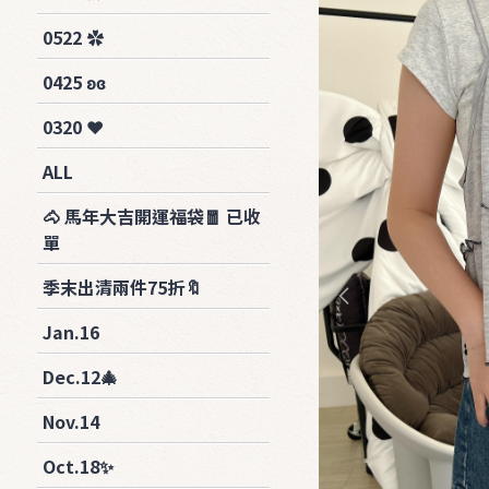
0522 ✿
0425 ʚɞ
0320 ❤︎
ALL
🐴 馬年大吉開運福袋🧧 已收
單
季末出清兩件75折🔖
Jan.16
Dec.12🎄
Nov.14
Oct.18✨