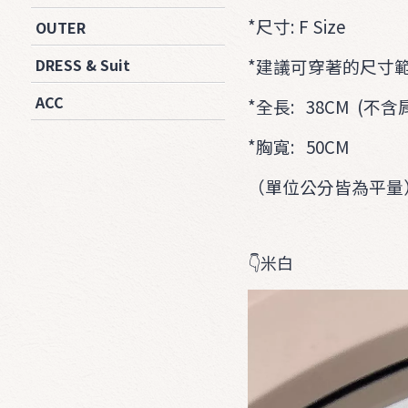
*尺寸: F Size
OUTER
*建議可穿著的尺寸範圍
DRESS & Suit
ACC
*全長: 38CM (不含
*胸寬: 50CM
（單位公分皆為平量
👇米白