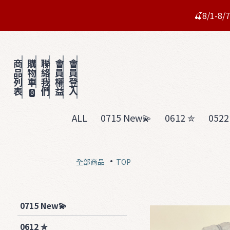
🍒8/1-
商
購
聯
會
會
品
物
絡
員
員
列
車
我
權
登
表
們
益
入
0
ALL
0715 New💫
0612 ✮
0522
全部商品
TOP
0715 New💫
0612 ✮