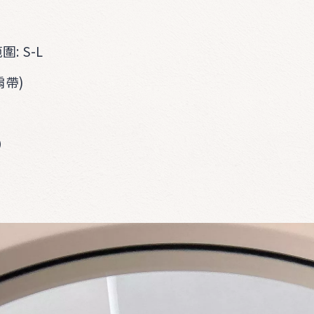
: S-L
肩帶)
）