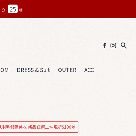
22
分
秒
TOM
DRESS & Suit
OUTER
ACC
/7 FUN暑假購美衣 新品任選三件現折$100💖