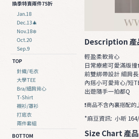
換季特賣兩件75折
Jan.18
Dec.13🎄
Nov.18❄️
Description
Oct.20
Sep.9
輕盈柔軟背心
TOP
日常療癒可愛滿版撞
針織/毛衣
前雙綁帶設計 細肩
大學TEE
內搭小可愛背心/短TE
Bra/細肩背心
出遊隨手一拍都Q
T-Shirt
❗️商品不含內裏搭配的
襯衫/罩衫
打底衣
*麻豆資訊: 小昕 164
兩件套組
Size Chart 
BOTTOM