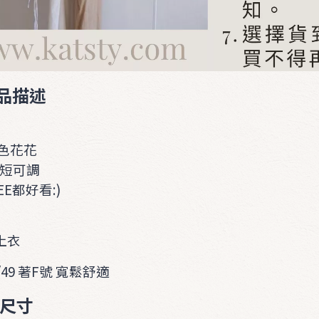
 產品描述
色花花
長短可調
E都好看:)
上衣
/49 著F號 寬鬆舒適
產品尺寸