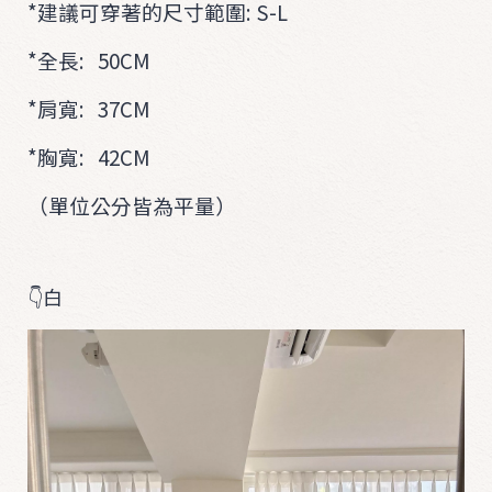
*建議可穿著的尺寸範圍: S-L
*全長: 50CM
*肩寬: 37CM
*胸寬: 42CM
（單位公分皆為平量）
👇白