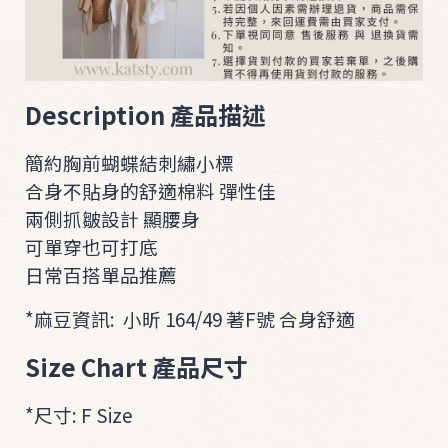
i
t
O
U
Description 產品描述
T
E
簡約胸前蝴蝶結刺繡小標
R
合身不貼身的舒適棉料 彈性佳
兩側抓皺設計 顯腰身
A
可單穿也可打底
C
日常百搭單品推薦
C
*麻豆資訊: 小昕 164/49 著F號 合身舒適
Size Chart 產品尺寸
*尺寸: F Size