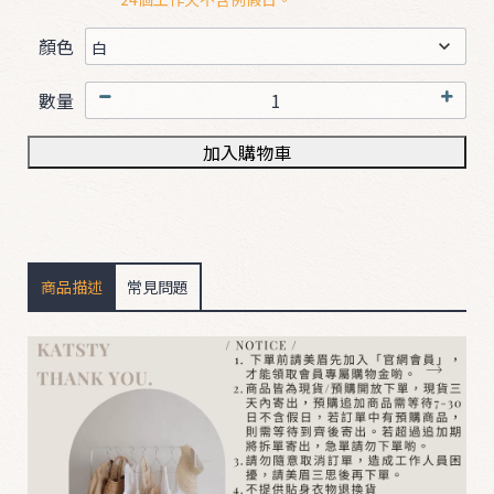
顏色
B
O
數量
T
加入購物車
T
O
M
D
商品描述
常見問題
R
E
S
S
&
S
u