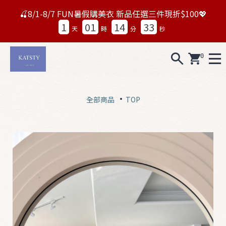
🍒8/1-8/7 FUN暑假購美衣 新品任選三件現折$100💖
1
01
14
29
天
時
分
秒
0
A
L
全部商品
TOP
L
0
7
1
5
N
e
w
