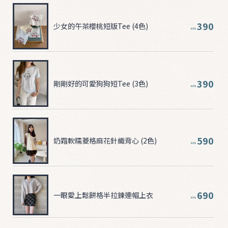
390
少女的午茶櫻桃短版Tee (4色)
NT$
390
剛剛好的可愛狗狗短Tee (3色)
NT$
590
奶霜軟糯菱格麻花針織背心 (2色)
NT$
690
一眼愛上鬆餅格半拉鍊連帽上衣
NT$