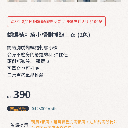
ʚ
ɞ
0
🍒8/1-8/7 FUN暑假購美衣 新品任選三件現折$100💖
3
蝴蝶結刺繡小標側抓皺上衣 (2色)
2
0
簡約胸前蝴蝶結刺繡小標
❤
合身不貼身的舒適棉料 彈性佳
兩側抓皺設計 顯腰身

可單穿也可打底
日常百搭單品推薦
390
NT$
T
商品貨號
0425009ooih
O
現貨+預購，若現貨售完需預購，追加約需等待7-
P
預購提示
24個工作天不含例假日。