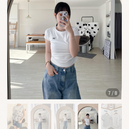
0
6
1
2
✮
0
5
2
2
7
/
8
0
4
2
5