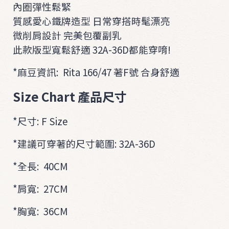
i
內圈彈性鬆緊
t
質感愛心鐵牌造型 日常穿搭時髦漂亮
微削肩設計 完美包覆副乳
O
此款版型寬鬆舒適 32A-36D都能穿唷!
U
T
*麻豆資訊: Rita 166/47 著F號 合身舒適
E
Size Chart 產品尺寸
R
A
*尺寸: F Size
C
*建議可穿著的尺寸範圍: 32A-36D
C
*全長: 40CM
*肩寬: 27CM
*胸寬: 36CM