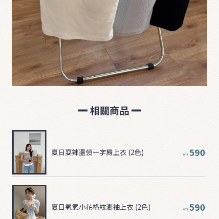
相關商品
590
夏日耍辣盪領一字肩上衣 (2色)
NT$
590
夏日氧氣小花格紋澎袖上衣 (2色)
NT$