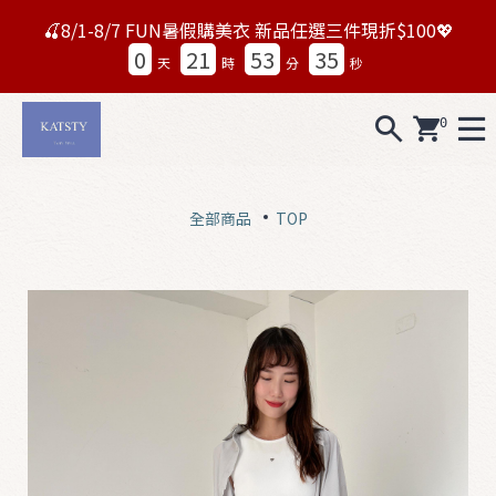
🍒8/1-8/7 FUN暑假購美衣 新品任選三件現折$100💖
0
21
53
32
天
時
分
秒
0
A
L
全部商品
TOP
L
0
7
1
5
N
e
w
