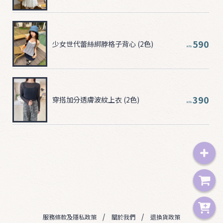
590
少女世代蕾絲綁脖格子背心 (2色)
NT$
390
穿搭加分透膚波紋上衣 (2色)
NT$
服務條款及隱私政策
關於我們
退換貨政策