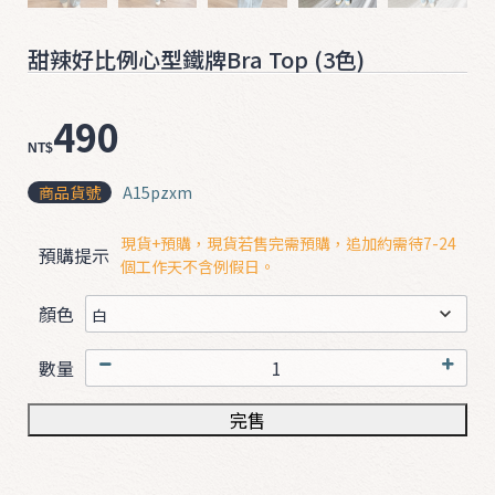
ʚ
ɞ
甜辣好比例心型鐵牌Bra Top (3色)
0
3
490
2
NT$
0
商品貨號
A15pzxm
❤
現貨+預購，現貨若售完需預購，追加約需待7-24

預購提示
個工作天不含例假日。
顏色
數量
T
完售
O
P