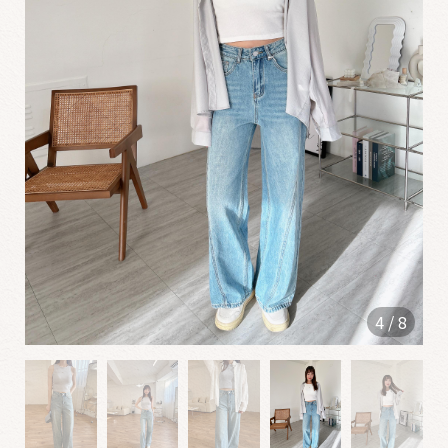
0
6
1
2
✮
0
5
2
2
4
/
8
0
4
2
5