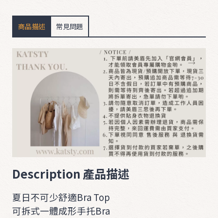
商品描述
常見問題
B
O
T
T
O
M
D
R
E
S
S
Description 產品描述
&
S
夏日不可少舒適Bra Top
u
可拆式一體成形手托Bra