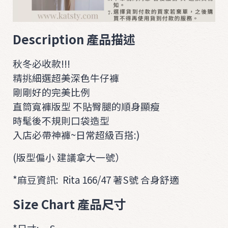
i
t
Description 產品描述
O
U
秋冬必收款!!!
T
精挑細選超美深色牛仔褲
E
剛剛好的完美比例
R
直筒寬褲版型 不貼臀腿的順身顯瘦
A
時髦後不規則口袋造型
C
入店必帶神褲~日常超級百搭:)
C
(版型偏小 建議拿大一號）
*麻豆資訊: Rita 166/47 著S號 合身舒適
Size Chart 產品尺寸