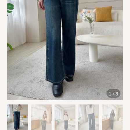
0
6
1
2
✮
0
5
2
2
1
/
8
0
4
2
5