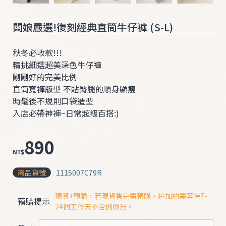
ʚ
ɞ
闆娘嚴選!復刻經典直筒牛仔褲 (S-L)
0
3
秋冬必收款!!!
2
精挑細選超美深色牛仔褲
剛剛好的完美比例
0
直筒寬褲版型 不貼臀腿的順身顯瘦
❤
時髦後不規則口袋造型
入店必帶神褲~日常超級百搭:)

890
NT$
商品貨號
1115007C79R
T
現貨+預購，若現貨售完需預購，追加約需等待7-
預購提示
O
24個工作天不含例假日。
P