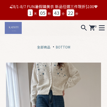
🍒8/1-8/7 FUN暑假購美衣 新品任選三件現折$100💖
1
05
43
19
天
時
分
秒
0
A
L
全部商品
BOTTOM
L
0
7
1
5
N
e
w
