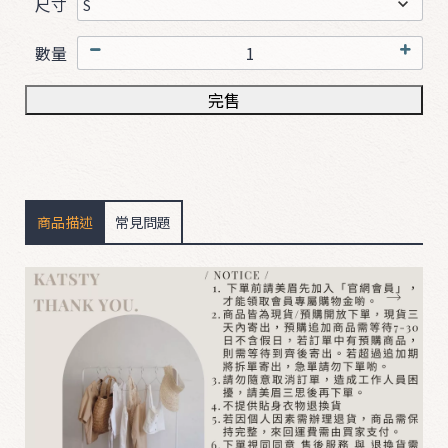
尺寸
數量
B
O
完售
T
T
O
M
商品描述
常見問題
D
R
E
S
S
&
S
u