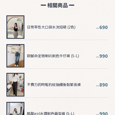
相關商品
690
日常率性大口袋水洗短裙 (2色)
NT$
990
歐膩命定微喇叭刷色牛仔褲 (S-L)
NT$
890
不費力的時髦豹紋抽繩後鬆緊長褲
NT$
990
酷甜girl水鑽刷色繭型褲 (S-L)
NT$