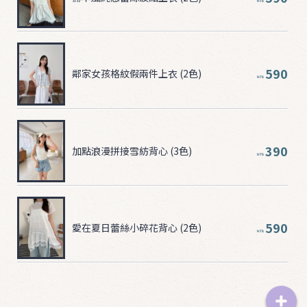
NT$
590
鄰家女孩格紋假兩件上衣 (2色)
NT$
390
加點浪漫拼接雪紡背心 (3色)
NT$
590
愛在夏日蕾絲小碎花背心 (2色)
NT$