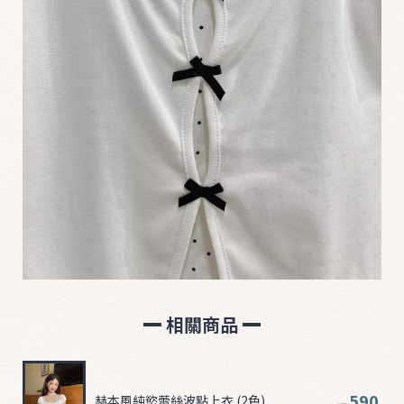
相關商品
590
赫本風純慾蕾絲波點上衣 (2色)