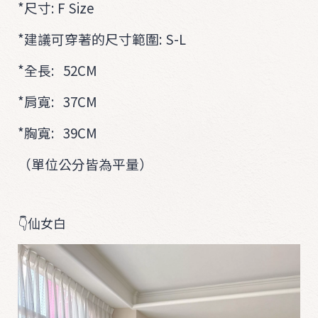
*尺寸: F Size
*建議可穿著的尺寸範圍: S-L
*全長: 52CM
*肩寬: 37CM
*胸寬: 39CM
（單位公分皆為平量）
👇仙女白