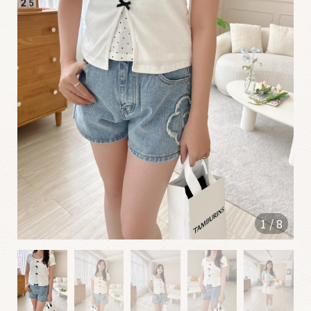
0
6
1
2
✮
0
5
2
2
1
/
8
0
4
2
5