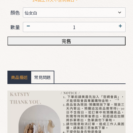
顏色
B
O
數量
T
完售
T
O
M
D
商品描述
常見問題
R
E
S
S
&
S
u