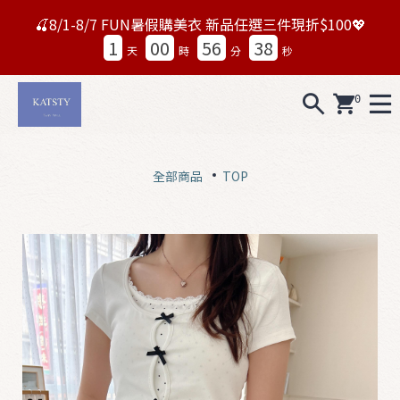
🍒8/1-8/7 FUN暑假購美衣 新品任選三件現折$100💖
1
00
56
36
天
時
分
秒
0
A
L
全部商品
TOP
L
0
7
1
5
N
e
w
