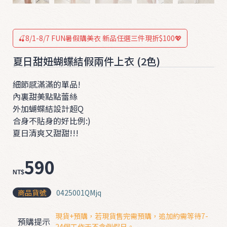
ʚ
ɞ
0
🍒8/1-8/7 FUN暑假購美衣 新品任選三件現折$100💖
3
夏日甜妞蝴蝶結假兩件上衣 (2色)
2
0
細節感滿滿的單品!
❤
內裏甜美點點蕾絲
外加蝴蝶結設計超Q

合身不貼身的好比例:)
夏日清爽又甜甜!!!
590
NT$
T
商品貨號
0425001QMjq
O
現貨+預購，若現貨售完需預購，追加約需等待7-
P
預購提示
24個工作天不含例假日。