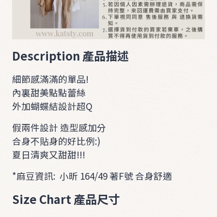
i
t
O
U
Description 產品描述
T
E
細節感滿滿的單品!
R
內裏甜美點點蕾絲
外加蝴蝶結設計超Q
A
C
假兩件設計 造型感加分
C
合身不貼身的好比例:)
夏日清爽又甜甜!!!
*麻豆資訊: 小昕 164/49 著F號 合身舒適
Size Chart 產品尺寸