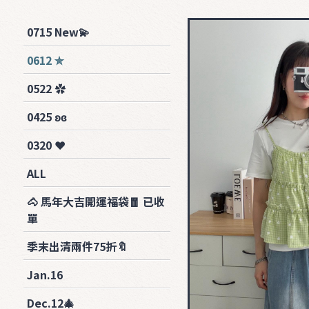
0715 New💫
0612 ✮
0522 ✿
0425 ʚɞ
0320 ❤︎
ALL
🐴 馬年大吉開運福袋🧧 已收
單
季末出清兩件75折🔖
Jan.16
Dec.12🎄