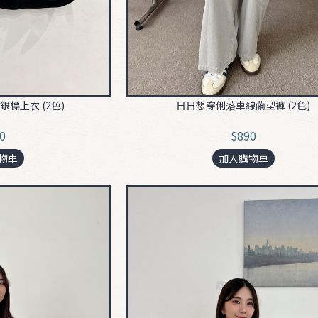
標上衣 (2色)
日日想穿俐落車線繭型褲 (2色)
0
$890
物車
加入購物車