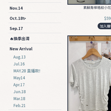
Nov.14
紫蘇青檸格紋小花吊
Oct.18✨
$59
加入購
Sep.17
🔥換季出清
New Arrival
Aug.13
Jul.16
MAY.28 直播款!
May14
Apr.17
Jun.18
Mar.18
Feb.21