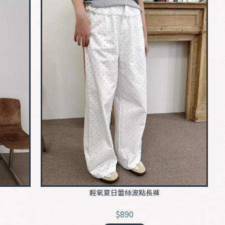
輕氧夏日蕾絲波點長褲
$890