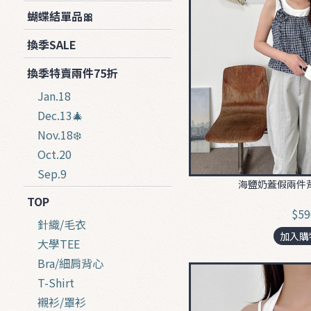
蝴蝶結單品🎀
換季SALE
換季特賣兩件75折
Jan.18
Dec.13🎄
Nov.18❄️
Oct.20
Sep.9
海鹽奶蓋假兩件背
TOP
$59
針織/毛衣
加入購
大學TEE
Bra/細肩背心
T-Shirt
襯衫/罩衫