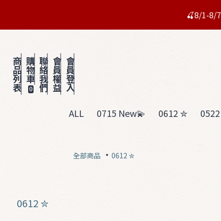
🍒8/1-
商
購
聯
會
會
品
物
絡
員
員
列
車
我
權
登
表
們
益
入
0
ALL
0715 New💫
0612 ✮
0522
全部商品
0612 ✮
0612 ✮