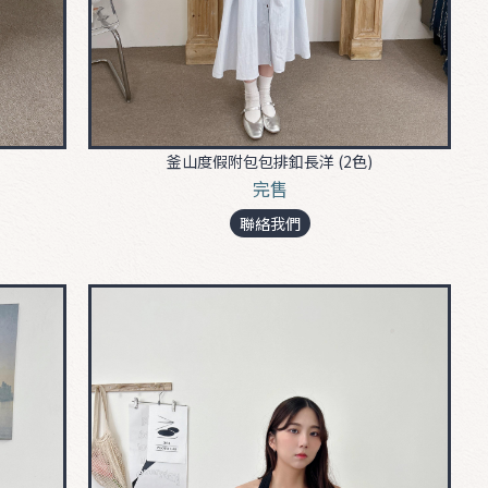
釜山度假附包包排釦長洋 (2色)
完售
聯絡我們