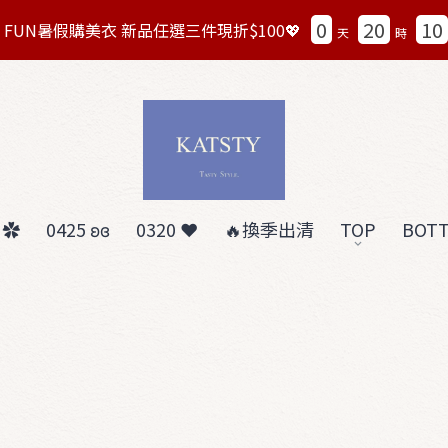
0
20
10
8/7 FUN暑假購美衣 新品任選三件現折$100💖
天
時
 ✿
0425 ʚɞ
0320 ❤︎
🔥換季出清
TOP
BOT