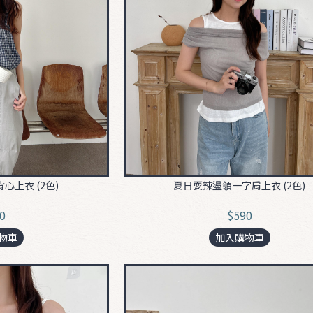
心上衣 (2色)
夏日耍辣盪領一字肩上衣 (2色)
0
$590
物車
加入購物車