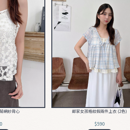
雛菊網紗背心
鄰家女孩格紋假兩件上衣 (2色)
0
$590